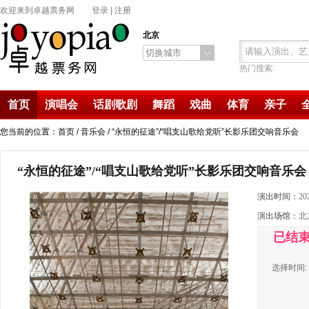
欢迎来到卓越票务网
登录
|
注册
北京
切换城市
热门搜索:
首页
演唱会
话剧歌剧
舞蹈
戏曲
体育
亲子
您当前的位置：首页 /
音乐会
/ “永恒的征途”/“唱支山歌给党听”长影乐团交响音乐会
“永恒的征途”/“唱支山歌给党听”长影乐团交响音乐会
演出时间：
20
演出场馆：
北
已结
选择时间: