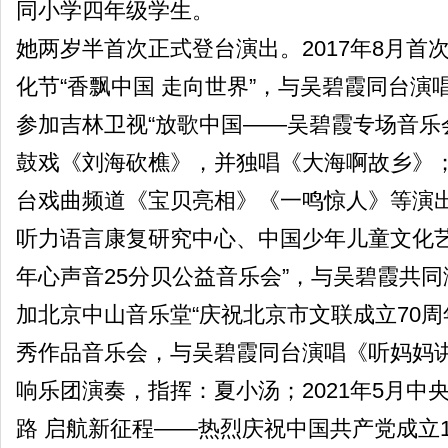
同小学四年级学生。
她两岁半首次正式登台演出。2017年8月首
化节“香飘中国 走向世界”，与吴碧霞同台演唱
参加吉林卫视“放歌中国——吴碧霞专场音乐
鼓戏《刘海砍樵》，并独唱《大海啊故乡》；
台戏曲频道《宝贝亮相》《一鸣惊人》等演出；
听力语言康复研究中心、中国少年儿童文化艺
年心声音25分贝公益音乐会”，与吴碧霞共同演
加北京中山音乐堂“庆祝北京市文联成立70周
秀作品音乐会，与吴碧霞同台演唱《听妈妈
响乐团演奏，指挥：夏小汤；2021年5月中
路 启航新征程——热烈庆祝中国共产党成立1