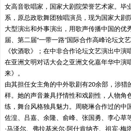
女高音歌唱家，国家大剧院荣誉艺术家。毕
系，原总政歌舞团独唱演员，现为国家大剧
大型演出和外事演出，用歌声传播中国的优
届、第二届“一带一路”国际合作高峰论坛文
《饮酒歌》；在中非合作论坛文艺演出中演
在亚洲文明对话大会之亚洲文化嘉年华中演
来》。
由其担任女主角的中外歌剧有20余部，涉猎
样。她的声音兼具抒情性和戏剧性，人物角
练，舞台风格独具魅力。周晓琳合作过的中
佐湟、吕嘉、余隆、俞峰、张国勇、李心草
·马泽尔、弗拉基米尔·阿什肯纳齐、祖宾·梅