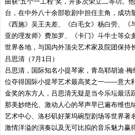
曲获“五个一工程”奖，并多次荣立二等功。
台，在中外八十余部歌剧中担任主角，成功
《西施》吴王夫差、《白毛女》杨白劳、《
亚的理发师》费加罗、《卡门》斗牛士等众
世界各地，与国内外顶尖艺术家及院团保持
吕思清（7月1日）
吕思清，国际知名小提琴家，青岛耶胡迪·梅
位夺得国际小提琴艺术最高奖之一——意大
金奖的东方人，吕思清无疑是当今乐坛最活
那美妙绝伦、激动人心的琴声早已遍布维也
艺术中心、洛杉矶好莱坞碗型剧场等世界著
激情洋溢的演奏以及无可比拟的音乐魅力赢