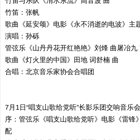
竹笛与乐队《渭水东流》高音波 曲
竹笛：张帆
歌曲《延安颂》电影《永不消逝的电波》主题
演唱：孙砾
管弦乐《山丹丹花开红艳艳》刘烽 曲屠冶九
歌曲《灯火里的中国》田地 词舒楠 曲
合唱：北京音乐家协会合唱团
7月1日“唱支山歌给党听”长影乐团交响音乐
序：管弦乐《唱支山歌给党听》电影《雷锋》
配