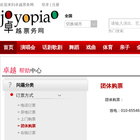
欢迎来到卓越票务网
登录
|
注册
全国
切换城市
热门搜索:
首页
演唱会
话剧歌剧
舞蹈
戏曲
体育
亲子
卓越
帮助
中心
问题分类
团体购票
订票方式
团体购票：
> 电话订票
致电：010-6554
> 异地订票
> 上门购票
> 团体购票
> 在线订票