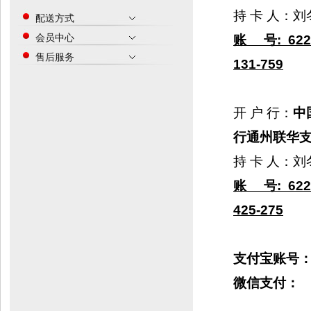
持 卡 人：刘
配送方式
会员中心
账
号
:
622
售后服务
131-759
开 户 行：
中
行通州联华
持 卡 人：刘
账
号
:
622
425-275
支付宝账号
微信支付：