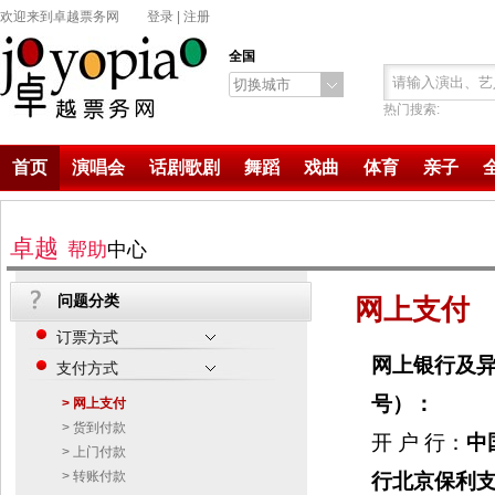
欢迎来到卓越票务网
登录
|
注册
全国
切换城市
热门搜索:
首页
演唱会
话剧歌剧
舞蹈
戏曲
体育
亲子
卓越
帮助
中心
问题分类
网上支付
订票方式
网上银行及
支付方式
号）：
> 网上支付
> 货到付款
开 户 行：
中
> 上门付款
> 转账付款
行北京保利