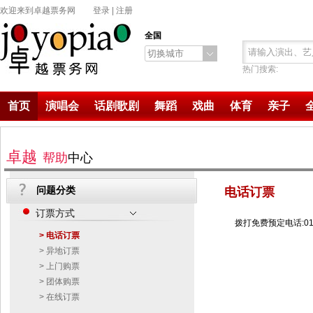
欢迎来到卓越票务网
登录
|
注册
全国
切换城市
热门搜索:
首页
演唱会
话剧歌剧
舞蹈
戏曲
体育
亲子
卓越
帮助
中心
问题分类
电话订票
订票方式
拨打免费预定电话:010-
> 电话订票
> 异地订票
> 上门购票
> 团体购票
> 在线订票