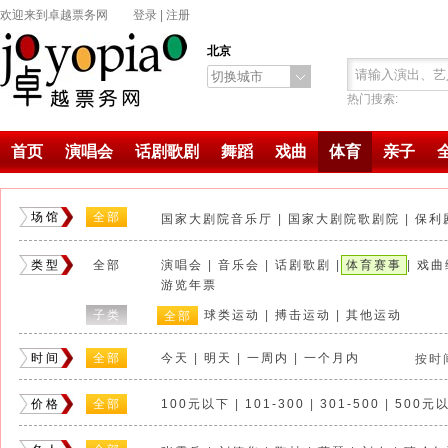
欢迎来到卓越票务网
登录
|
注册
北京
切换城市
热门搜索:
首页
演唱会
话剧歌剧
舞蹈
戏曲
体育
亲子
场馆
全部
国家大剧院音乐厅
|
国家大剧院歌剧院
|
保利
戏逍堂柏拉图实验剧场
|
解放军军乐厅
|
北京
类型
全部
演唱会
|
音乐会
|
话剧歌剧
|
体育赛事
|
戏曲
正乙祠戏楼
|
糖果雍和宫店三层（原星光现场
游览年票
新影联影院
|
蓬蒿剧场
|
刘老根大舞台北京剧
子类
球类运动
|
搏击运动
|
其他运动
全部
北京9剧场（后SARS小剧场）
|
北大百周年
中山音乐堂
|
中国评剧院
|
天桥剧场
|
中国国
时间
全部
今天
|
明天
|
一周内
|
一个月内
按时
北京9剧场(切CHE·行动剧场)
|
中国儿童中心
糖果TANGO
|
新大都饭店（国际会议中心）
|
价格
全部
100元以下
|
101-300
|
301-500
|
500元
繁星戏剧村贰剧场
|
国家体育馆
|
什刹海剧场
清华大学新清华学堂
|
青蓝剧场
|
北京延庆探