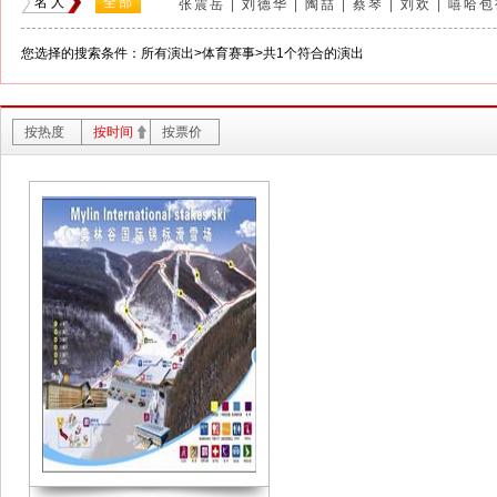
名人
全部
张震岳
|
刘德华
|
陶喆
|
蔡琴
|
刘欢
|
嘻哈包
中杂（东图）剧场
|
国家话剧院小剧场
|
世纪
孙燕姿
|
金在中
|
凤凰传奇
北京蓝天城儿童素质训练基地
|
中国木偶剧院
您选择的搜索条件：所有演出>体育赛事>共1个符合的演出
国家网球中-心莲花球场
|
国家网球中心-钻石
中国人民大学如论讲堂
|
北京52家电影院
|
北
按热度
按时间
按票价
北京市百货大楼
|
汇源空间（位于万事达中心
中间剧场
|
宣武区文化馆
|
广德楼戏园
|
湖广
工人体育馆
|
民族文化宫大剧院
|
房山区长阳
北京国贸大酒店
|
梦剧场
|
北京奥林匹克公园
北京光华路五号国际会展中心五号
|
朝阳体育
人民大会堂金色大厅
|
国图艺术中心音乐厅
|
北京崇文剧场
|
国图音乐厅
|
首都图书馆剧场
南山滑雪场
|
北京密云云佛山滑雪场
|
北京平
繁星戏剧村-伍剧场
|
八一剧场
|
北京莲花山
蓝调庄园滑雪场
|
静之湖温泉
|
长城岭滑雪场
中国儿童艺术剧院-假日经典小剧
|
正华星博剧
中国木偶剧院酷宝宝剧场
|
中国木偶剧院小铃
中国国家博物馆
|
怀柔剧场
|
上海国际赛车场
北京金台夕照会馆
|
北京渔阳国际滑雪场
|
壹