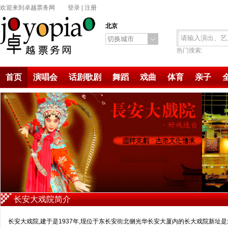
欢迎来到卓越票务网
登录
|
注册
北京
切换城市
热门搜索:
首页
演唱会
话剧歌剧
舞蹈
戏曲
体育
亲子
长安大戏院简介
长安大戏院,建于是1937年,现位于东长安街北侧光华长安大厦内的长大戏院新址