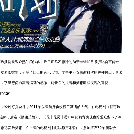
热播剧被观众熟知的张睿，近日正马不停蹄的为新专辑和首场演唱会宣传造
日发表长微博，分享了自己的音乐心情。文字中不仅感谢粉丝的种种付出，更表
谢，字里行间透露着满满的感激、对音乐的执着和梦想即将实现的喜悦。
的沉淀
经过打拼奋斗，2011年以演员身份收获了满满的人气。在电视剧《新还珠
的追捧，后在《隋唐英雄》、《花非花雾非雾》中的精彩表现也给观众留下了深
忘记音乐梦想，在主演的电视剧中献唱原声带歌曲，参加滚石30年演唱会