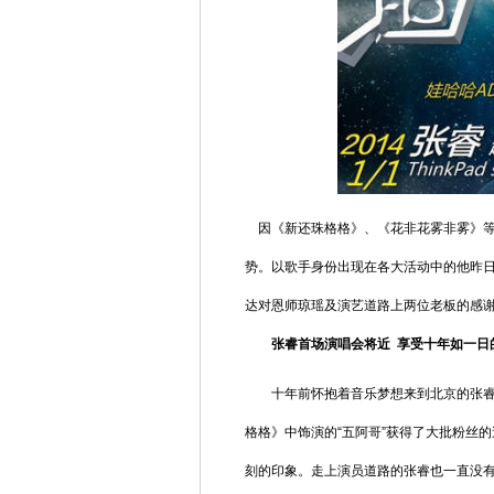
因《新还珠格格》、《花非花雾非雾》等
势。以歌手身份出现在各大活动中的他昨
达对恩师琼瑶及演艺道路上两位老板的感
张睿首场演唱会将近 享受十年如一日
十年前怀抱着音乐梦想来到北京的张睿，
格格》中饰演的“五阿哥”获得了大批粉丝
刻的印象。走上演员道路的张睿也一直没有