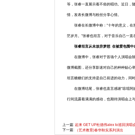
等，张睿一直展示着不俗的唱功。近日，随
情，发表长微博与粉丝分享心情。
张睿在长微博中称：“十年的意义，在别
茫岁月。”张睿也坦言，对于音乐自己一直
张睿坦言从未放弃梦想 在被爱包围中
在微博中，张睿对于首场个人演唱会除表
微博截图，还分享影迷对自己的种种贴心
坦言糖糖们的支持是自己前进的动力，同
在微博结尾，张睿也直言感谢“琼瑶阿姨
行间流露着满满的感动，也期待演唱会上
上一篇:
起来 GET UP杜德伟alex to巡回演唱
下一篇:
（艺术教育)春华秋实系列演出