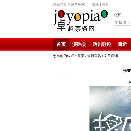
欢迎来到卓越票务网
登录
|
注册
北京
切换城市
首页
演唱会
话剧歌剧
舞蹈
您当前的位置：首页 /
最新公告
/ 文章详细
张睿
h