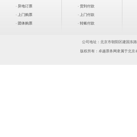
· 异地订票
· 货到付款
清华大学-蒙民伟音乐厅
|
北京影院
|
悠唐购
· 上门购票
张北中都草原
|
· 上门付款
枫蓝国际小剧场
|
韩国首尔
|
2015.09.12
|
京演民族宫大剧院
|
Boomba
· 团体购票
· 转账付款
石京龙滑雪场
|
茗汤温泉度假村
|
春晖园度假
雪都滑雪场
|
博纳星辉剧院
|
新国戏艺术中心
公司地址：
北京市朝阳区建国东路15
乐视体育生态中心
|
爱琴海购物中心-三层
|
北
版权所有：卓越票务网隶属于北京
云中心红点剧场
|
鸟巢—南广场
|
朝阳北路1
天桥艺术中心-中剧场
|
天桥艺术中心-多功能
顺义奥林匹克水上公园
|
超剧场
|
北京丰台区
圆明园皇家皮影戏苑
|
北京工人俱乐部-金沙
内蒙古 乌兰布和沙漠
|
宽和茶园西直门剧场
|
怀柔区通盈·雁西湖高尔夫俱乐部
|
中国科技馆
北京园博园4号门广场
|
朝阳公园西三门
|
蓝
东城区图书馆影剧院
|
懂事儿剧场
|
Blue Not
M空间
|
红点星空云剧场
|
五棵松剧场
|
北京
北京天星调良国际马术俱乐部
|
微美全息剧场
北京风景区
|
德云社三里屯剧场
|
开心麻花小