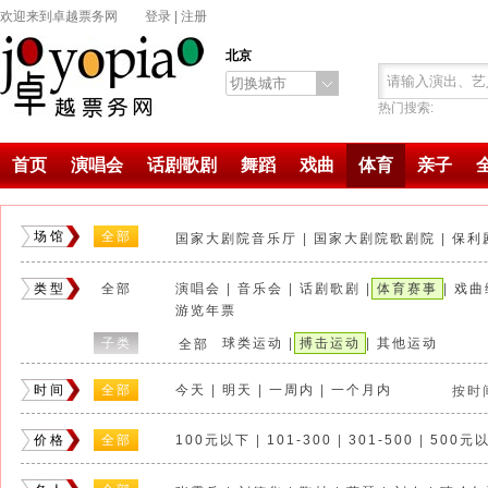
欢迎来到卓越票务网
登录
|
注册
北京
切换城市
热门搜索:
首页
演唱会
话剧歌剧
舞蹈
戏曲
体育
亲子
场馆
全部
国家大剧院音乐厅
|
国家大剧院歌剧院
|
保利
戏逍堂柏拉图实验剧场
|
解放军军乐厅
|
北京
类型
全部
演唱会
|
音乐会
|
话剧歌剧
|
体育赛事
|
戏曲
正乙祠戏楼
|
糖果雍和宫店三层（原星光现场
游览年票
新影联影院
|
蓬蒿剧场
|
刘老根大舞台北京剧
子类
球类运动
|
搏击运动
|
其他运动
全部
北京9剧场（后SARS小剧场）
|
北大百周年
中山音乐堂
|
中国评剧院
|
天桥剧场
|
中国国
时间
全部
今天
|
明天
|
一周内
|
一个月内
按时
北京9剧场(切CHE·行动剧场)
|
中国儿童中心
糖果TANGO
|
新大都饭店（国际会议中心）
|
价格
全部
100元以下
|
101-300
|
301-500
|
500元
繁星戏剧村贰剧场
|
国家体育馆
|
什刹海剧场
清华大学新清华学堂
|
青蓝剧场
|
北京延庆探